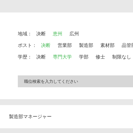
地域：
决断
恵州
広州
ポスト：
决断
営業部
製造部
素材部
品管
学歴：
决断
専門大学
学部
修士
制限なし
製造部マネージャー