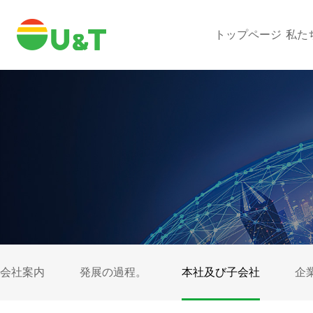
トップページ
私た
会社案内
発展の過程。
本社及び子会社
企