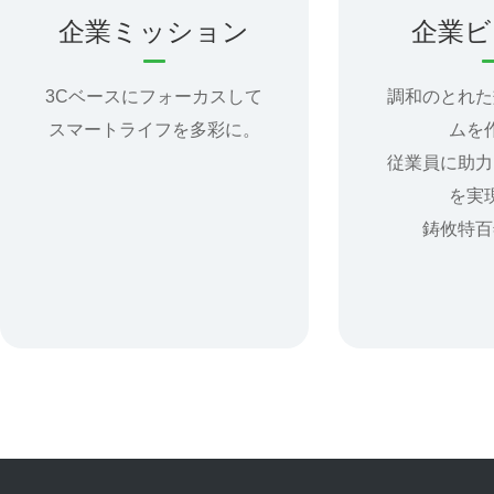
企業ミッション
企業ビ
3Cベースにフォーカスして
調和のとれた
スマートライフを多彩に。
ムを
従業員に助力
を実
鋳攸特百